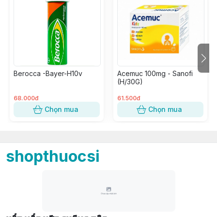
Berocca -Bayer-H10v
Acemuc 100mg - Sanofi
(H/30G)
68.000đ
61.500đ
Chọn mua
Chọn mua
shopthuocsi