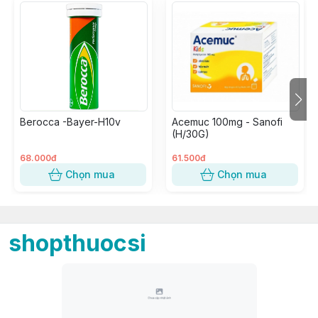
Berocca -Bayer-H10v
Acemuc 100mg - Sanofi
(H/30G)
68.000đ
61.500đ
Chọn mua
Chọn mua
shopthuocsi