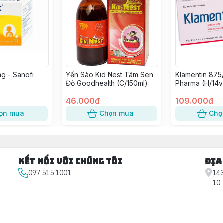
g - Sanofi
Yến Sào Kid Nest Tâm Sen
Klamentin 875
Đỏ Goodhealth (C/150ml)
Pharma (H/14v
46.000đ
109.000đ
ọn mua
Chọn mua
Chọ
Kết nối với chúng tôi
Địa
097 515 1001
143
10