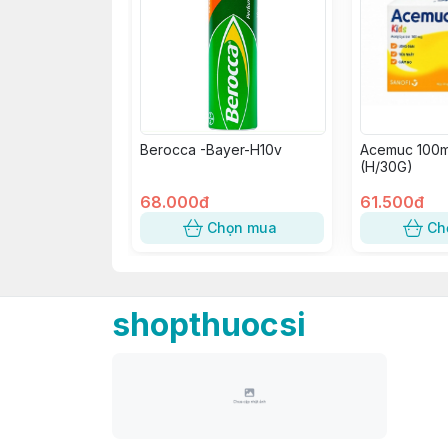
Berocca -Bayer-H10v
Acemuc 100m
(H/30G)
68.000đ
61.500đ
Chọn mua
Ch
shopthuocsi