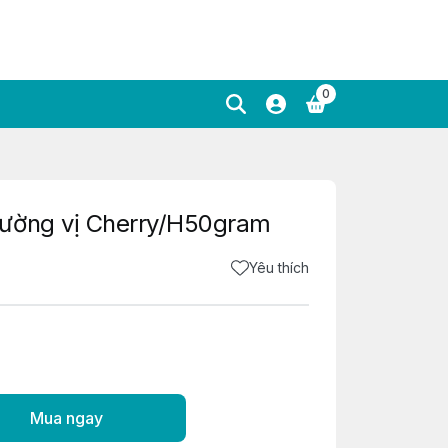
0
đường vị Cherry/H50gram
Yêu thích
Mua ngay