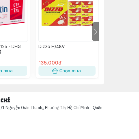
/125 - DHG
Dizzo H/48V
Kim Tiền Thảo
)
Abiphar (C/60v
135.000đ
58.000đ
n mua
Chọn mua
Chọn
 chỉ
/1 Nguyễn Giản Thanh,, Phường 15, Hồ Chí Minh - Quận