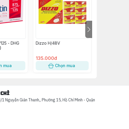
/125 - DHG
Dizzo H/48V
Kim Tiền Thảo
)
Abiphar (C/60v
135.000đ
58.000đ
n mua
Chọn mua
Chọn
 chỉ
/1 Nguyễn Giản Thanh,, Phường 15, Hồ Chí Minh - Quận