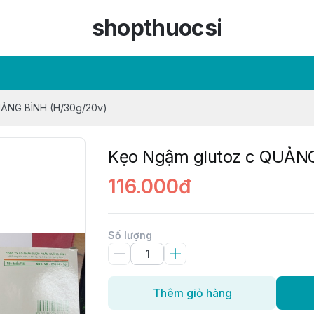
shopthuocsi
UẢNG BÌNH (H/30g/20v)
Kẹo Ngậm glutoz c QUẢNG
116.000đ
Số lượng
Thêm giỏ hàng