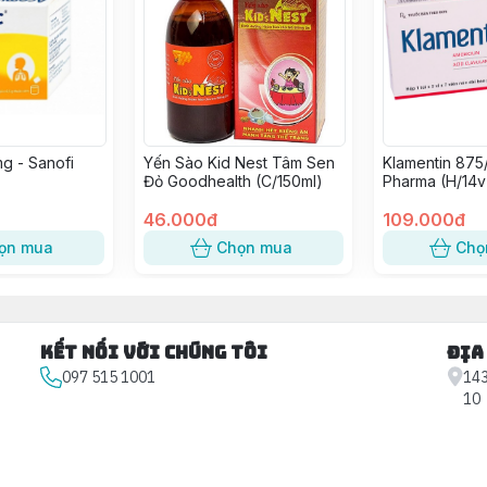
g - Sanofi
Yến Sào Kid Nest Tâm Sen
Klamentin 875
Đỏ Goodhealth (C/150ml)
Pharma (H/14v
46.000đ
109.000đ
ọn mua
Chọn mua
Chọ
Kết nối với chúng tôi
Địa
097 515 1001
143
10