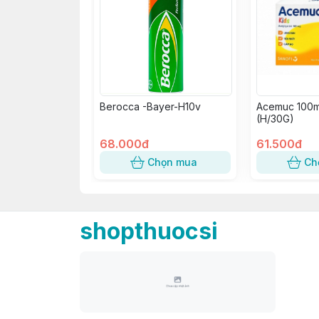
Berocca -Bayer-H10v
Acemuc 100m
(H/30G)
68.000đ
61.500đ
Chọn mua
Ch
shopthuocsi