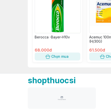
Berocca -Bayer-H10v
Acemuc 100m
(H/30G)
68.000đ
61.500đ
Chọn mua
Ch
shopthuocsi