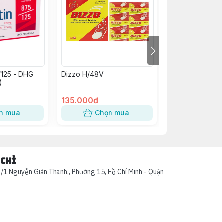
/125 - DHG
Dizzo H/48V
Kim Tiền Thảo
)
Abiphar (C/60v
135.000đ
58.000đ
n mua
Chọn mua
Chọn
 chỉ
/1 Nguyễn Giản Thanh,, Phường 15, Hồ Chí Minh - Quận