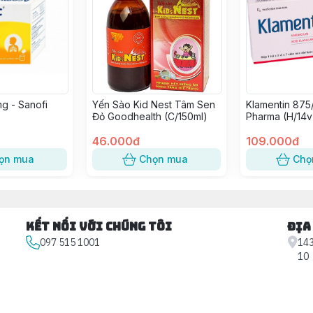
g - Sanofi
Yến Sào Kid Nest Tâm Sen
Klamentin 875
Đỏ Goodhealth (C/150ml)
Pharma (H/14v
46.000đ
109.000đ
ọn mua
Chọn mua
Chọ
Kết nối với chúng tôi
Địa
097 515 1001
143
10