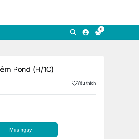
0
đêm Pond (H/1C)
Yêu thích
Mua ngay