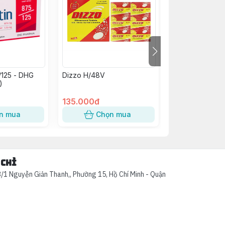
/125 - DHG
Dizzo H/48V
Kim Tiền Thảo
)
Abiphar (C/60v
135.000đ
58.000đ
n mua
Chọn mua
Chọn
 chỉ
/1 Nguyễn Giản Thanh,, Phường 15, Hồ Chí Minh - Quận