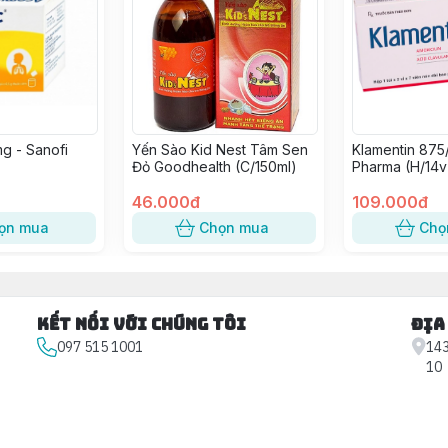
g - Sanofi
Yến Sào Kid Nest Tâm Sen
Klamentin 875
Đỏ Goodhealth (C/150ml)
Pharma (H/14v
46.000đ
109.000đ
ọn mua
Chọn mua
Chọ
Kết nối với chúng tôi
Địa
097 515 1001
143
10