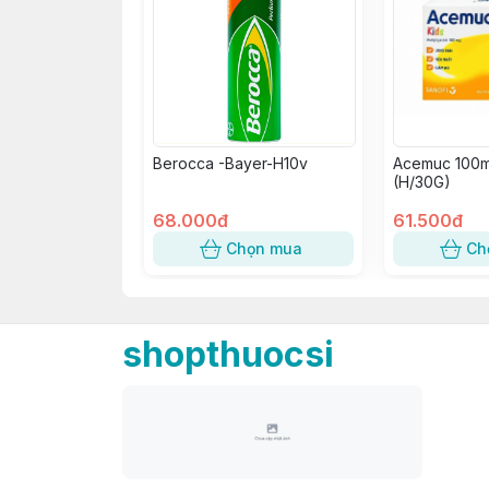
Berocca -Bayer-H10v
Acemuc 100m
(H/30G)
68.000đ
61.500đ
Chọn mua
Ch
shopthuocsi