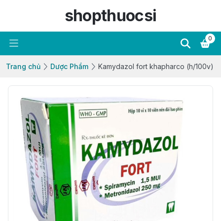
shopthuocsi
0
Trang chủ
Dược Phẩm
Kamydazol fort khapharco (h/100v)