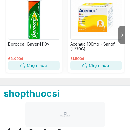
Berocca -Bayer-H10v
Acemuc 100mg - Sanofi
(H/30G)
68.000đ
61.500đ
Chọn mua
Chọn mua
shopthuocsi