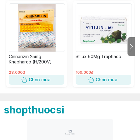
Cinnarizin 25mg
Stilux 60Mg Traphaco
Khapharco (H/200V)
28.000đ
109.000đ
Chọn mua
Chọn mua
shopthuocsi