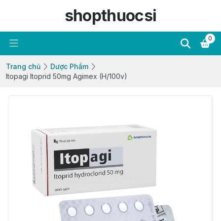
shopthuocsi
0
Trang chủ
Dược Phẩm
Itopagi Itoprid 50mg Agimex (H/100v)