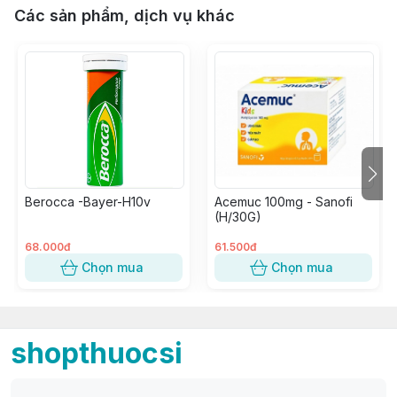
Các sản phẩm, dịch vụ khác
Berocca -Bayer-H10v
Acemuc 100mg - Sanofi
(H/30G)
68.000đ
61.500đ
Chọn mua
Chọn mua
shopthuocsi