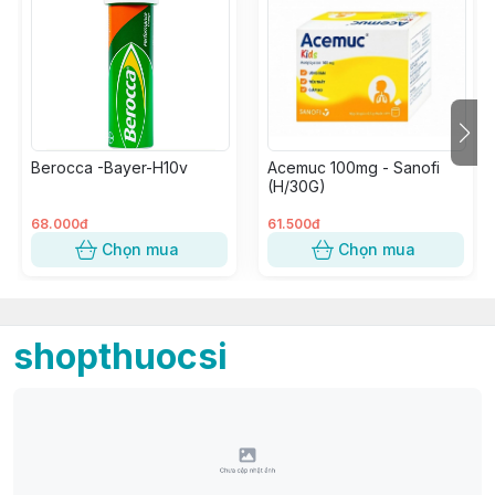
Berocca -Bayer-H10v
Acemuc 100mg - Sanofi
(H/30G)
68.000đ
61.500đ
Chọn mua
Chọn mua
shopthuocsi