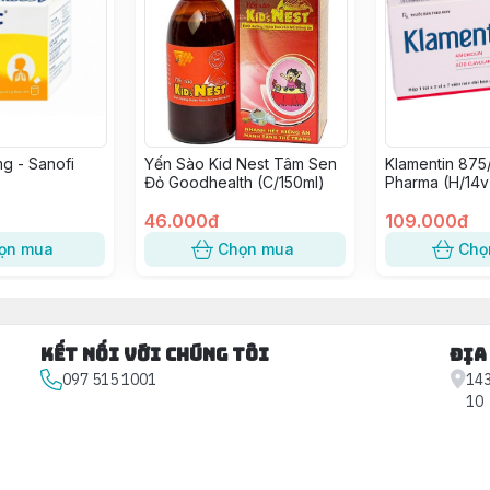
g - Sanofi
Yến Sào Kid Nest Tâm Sen
Klamentin 875
Đỏ Goodhealth (C/150ml)
Pharma (H/14v
46.000đ
109.000đ
ọn mua
Chọn mua
Chọ
Kết nối với chúng tôi
Địa
097 515 1001
143
10