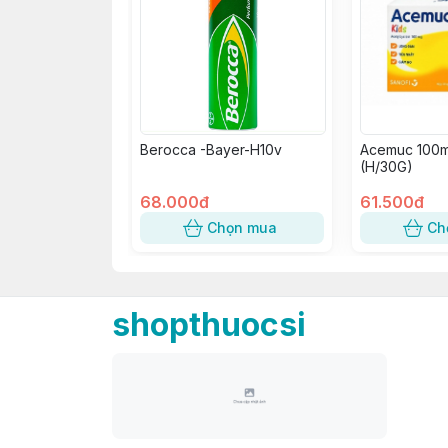
Berocca -Bayer-H10v
Acemuc 100m
(H/30G)
68.000đ
61.500đ
Chọn mua
Ch
shopthuocsi