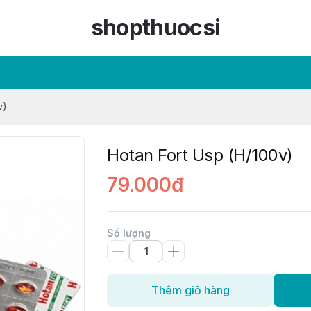
shopthuocsi
v)
Hotan Fort Usp (H/100v)
79.000đ
Số lượng
Thêm giỏ hàng