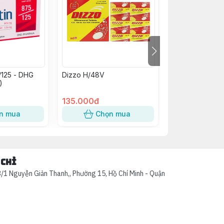
/125 - DHG
Dizzo H/48V
Kim Tiền Thảo
)
Abiphar (C/60v
135.000đ
58.000đ
n mua
Chọn mua
Chọn
 chỉ
/1 Nguyễn Giản Thanh,, Phường 15, Hồ Chí Minh - Quận