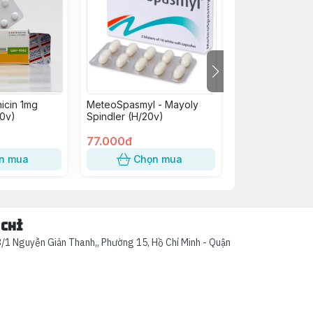
icin 1mg
MeteoSpasmyl - Mayoly
B Complex C Vi
0v)
Spindler (H/20v)
H/100V
77.000đ
75.000đ
n mua
Chọn mua
Chọn
 chỉ
/1 Nguyễn Giản Thanh,, Phường 15, Hồ Chí Minh - Quận