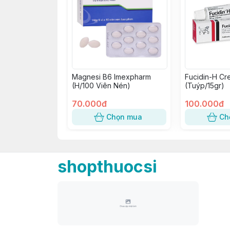
Magnesi B6 Imexpharm
Fucidin-H Cr
(H/100 Viên Nén)
(Tuýp/15gr)
70.000đ
100.000đ
Chọn mua
Ch
shopthuocsi