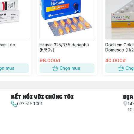
eam Leo
Hitavic 325/37.5 danapha
Dochicin Colch
(h/60v)
Domesco (H/2
98.000đ
40.000đ
ọn mua
Chọn mua
Chọ
Kết nối với chúng tôi
Địa
097 515 1001
143
10