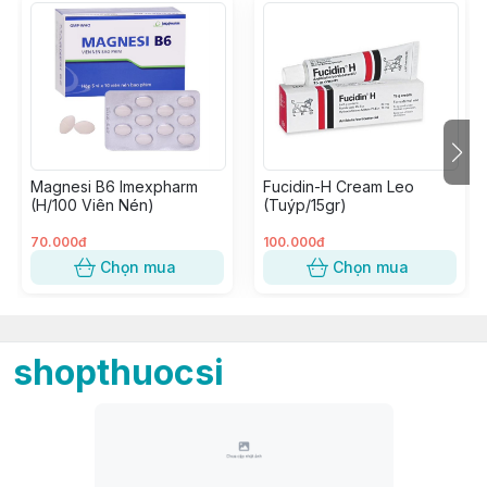
Magnesi B6 Imexpharm
Fucidin-H Cream Leo
(H/100 Viên Nén)
(Tuýp/15gr)
70.000đ
100.000đ
Chọn mua
Chọn mua
shopthuocsi