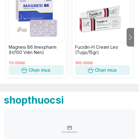
Magnesi B6 Imexpharm
Fucidin-H Cream Leo
(H/100 Viên Nén)
(Tuýp/15gr)
70.000đ
100.000đ
Chọn mua
Chọn mua
shopthuocsi