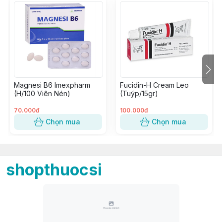
Magnesi B6 Imexpharm
Fucidin-H Cream Leo
(H/100 Viên Nén)
(Tuýp/15gr)
70.000đ
100.000đ
Chọn mua
Chọn mua
shopthuocsi