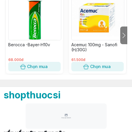
Berocca -Bayer-H10v
Acemuc 100mg - Sanofi
(H/30G)
68.000đ
61.500đ
Chọn mua
Chọn mua
shopthuocsi