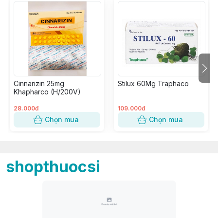
Cinnarizin 25mg
Stilux 60Mg Traphaco
Khapharco (H/200V)
28.000đ
109.000đ
Chọn mua
Chọn mua
shopthuocsi