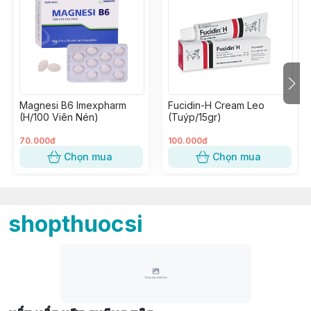
Magnesi B6 Imexpharm
Fucidin-H Cream Leo
(H/100 Viên Nén)
(Tuýp/15gr)
70.000đ
100.000đ
Chọn mua
Chọn mua
shopthuocsi