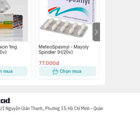
icin 1mg
MeteoSpasmyl - Mayoly
B Complex C Vi
0v)
Spindler (H/20v)
H/100V
77.000đ
75.000đ
n mua
Chọn mua
Chọn
 chỉ
/1 Nguyễn Giản Thanh,, Phường 15, Hồ Chí Minh - Quận