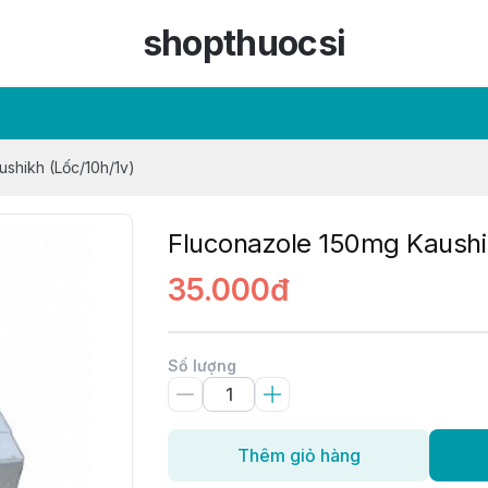
shopthuocsi
shikh (Lốc/10h/1v)
Fluconazole 150mg Kaushi
35.000đ
Số lượng
Thêm giỏ hàng