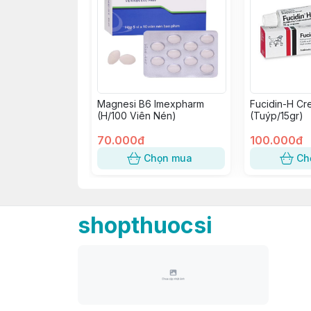
Magnesi B6 Imexpharm
Fucidin-H Cr
(H/100 Viên Nén)
(Tuýp/15gr)
70.000đ
100.000đ
Chọn mua
Ch
shopthuocsi