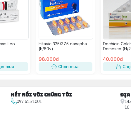
eam Leo
Hitavic 325/37.5 danapha
Dochicin Colch
(h/60v)
Domesco (H/2
98.000đ
40.000đ
ọn mua
Chọn mua
Chọ
Kết nối với chúng tôi
Địa
097 515 1001
143
10