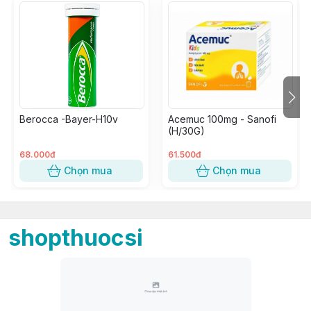
Berocca -Bayer-H10v
Acemuc 100mg - Sanofi
(H/30G)
68.000đ
61.500đ
Chọn mua
Chọn mua
shopthuocsi