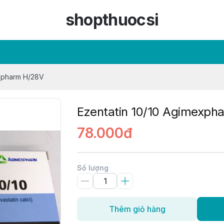
shopthuocsi
expharm H/28V
Ezentatin 10/10 Agimexph
78.000đ
Số lượng
Thêm giỏ hàng