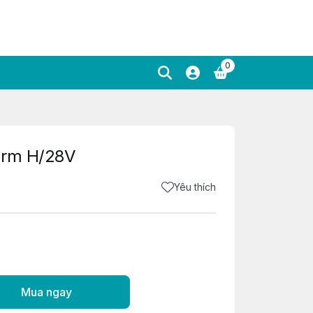
0
arm H/28V
Yêu thích
Mua ngay