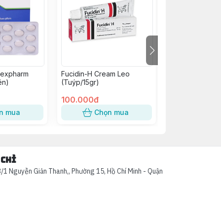
mexpharm
Fucidin-H Cream Leo
Hitavic 325/37.
én)
(Tuýp/15gr)
(h/60v)
100.000đ
98.000đ
n mua
Chọn mua
Chọn
 chỉ
/1 Nguyễn Giản Thanh,, Phường 15, Hồ Chí Minh - Quận