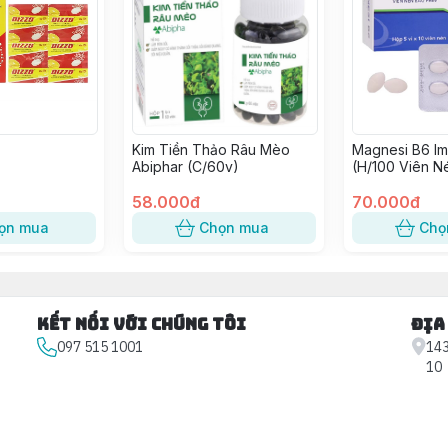
Kim Tiền Thảo Râu Mèo
Magnesi B6 I
Abiphar (C/60v)
(H/100 Viên N
58.000đ
70.000đ
ọn mua
Chọn mua
Chọ
Kết nối với chúng tôi
Địa
097 515 1001
143
10