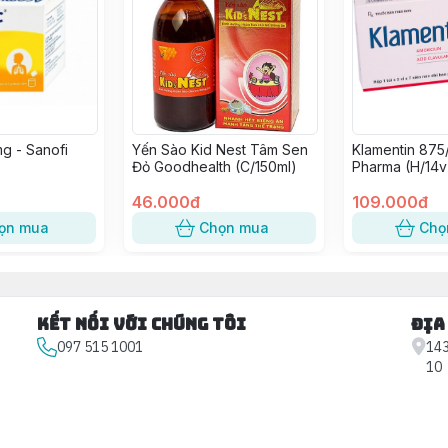
g - Sanofi
Yến Sào Kid Nest Tâm Sen
Klamentin 875
Đỏ Goodhealth (C/150ml)
Pharma (H/14v
46.000đ
109.000đ
ọn mua
Chọn mua
Chọ
Kết nối với chúng tôi
Địa
097 515 1001
143
10