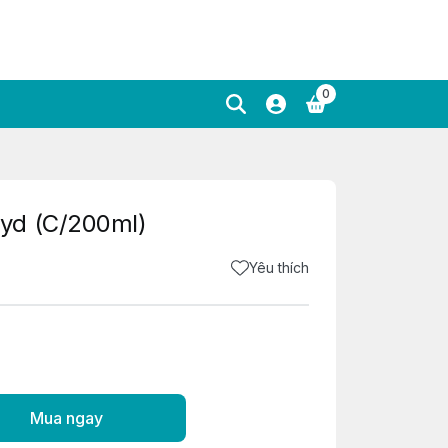
0
yd (C/200ml)
Yêu thích
Mua ngay