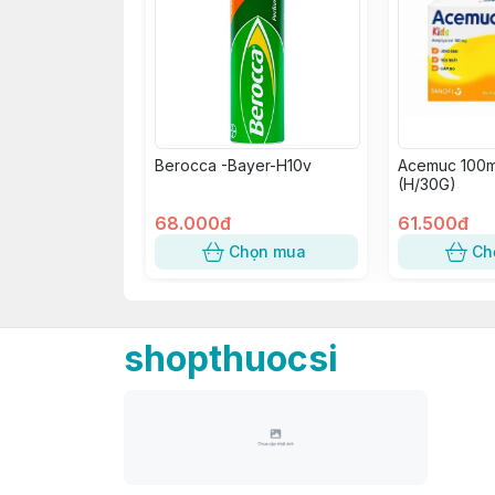
Berocca -Bayer-H10v
Acemuc 100m
(H/30G)
68.000đ
61.500đ
Chọn mua
Ch
shopthuocsi