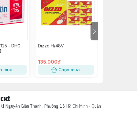
/125 - DHG
Dizzo H/48V
Kim Tiền Thảo
)
Abiphar (C/60v
135.000đ
58.000đ
n mua
Chọn mua
Chọn
 chỉ
/1 Nguyễn Giản Thanh,, Phường 15, Hồ Chí Minh - Quận