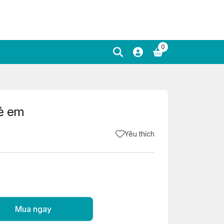
0
rẻ em
Yêu thích
Mua ngay