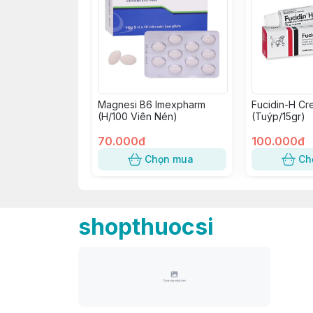
Magnesi B6 Imexpharm
Fucidin-H Cr
(H/100 Viên Nén)
(Tuýp/15gr)
70.000đ
100.000đ
Chọn mua
Ch
shopthuocsi