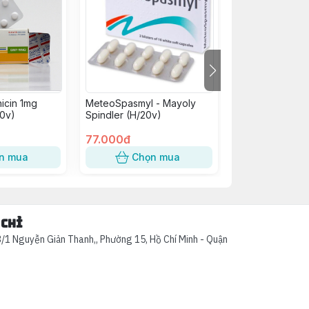
icin 1mg
MeteoSpasmyl - Mayoly
B Complex C Vi
0v)
Spindler (H/20v)
H/100V
77.000đ
75.000đ
n mua
Chọn mua
Chọn
 chỉ
/1 Nguyễn Giản Thanh,, Phường 15, Hồ Chí Minh - Quận