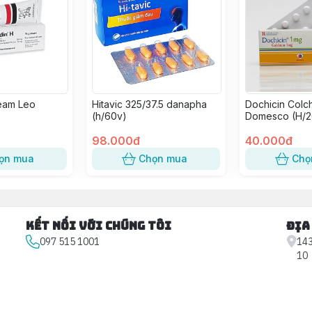
eam Leo
Hitavic 325/37.5 danapha
Dochicin Colch
(h/60v)
Domesco (H/2
98.000đ
40.000đ
ọn mua
Chọn mua
Chọ
Kết nối với chúng tôi
Địa
097 515 1001
143
10