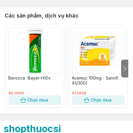
Các sản phẩm, dịch vụ khác
Berocca -Bayer-H10v
Acemuc 100mg - Sanofi
(H/30G)
68.000đ
61.500đ
Chọn mua
Chọn mua
shopthuocsi