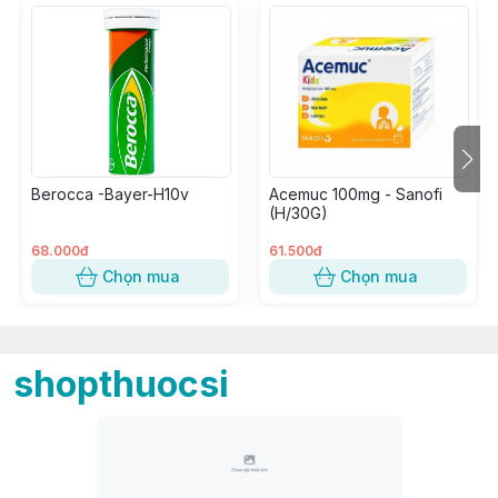
Berocca -Bayer-H10v
Acemuc 100mg - Sanofi
(H/30G)
68.000đ
61.500đ
Chọn mua
Chọn mua
shopthuocsi