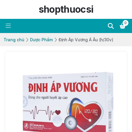
shopthuocsi
0
Trang chủ
Dược Phẩm
Định Áp Vương Á Âu (h/30v)