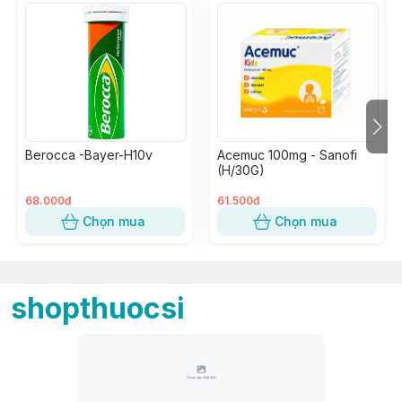
Berocca -Bayer-H10v
Acemuc 100mg - Sanofi
(H/30G)
68.000đ
61.500đ
Chọn mua
Chọn mua
shopthuocsi