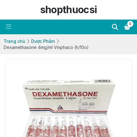
shopthuocsi
0
Trang chủ
Dược Phẩm
Dexamethasone 4mg/ml Vinphaco (h/10o)