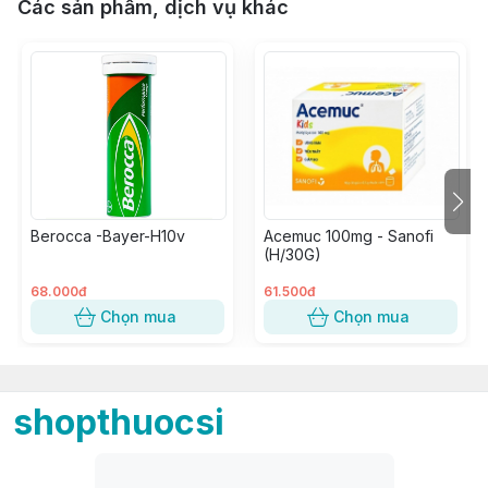
Các sản phẩm, dịch vụ khác
Berocca -Bayer-H10v
Acemuc 100mg - Sanofi
(H/30G)
68.000đ
61.500đ
Chọn mua
Chọn mua
shopthuocsi