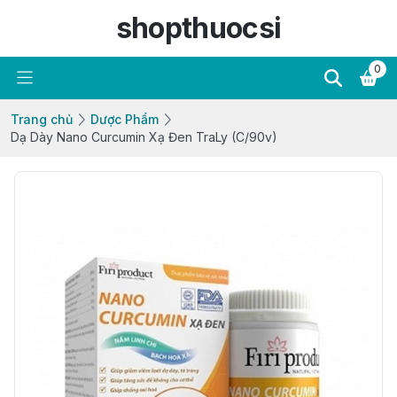
shopthuocsi
0
Trang chủ
Dược Phẩm
Dạ Dày Nano Curcumin Xạ Đen TraLy (C/90v)