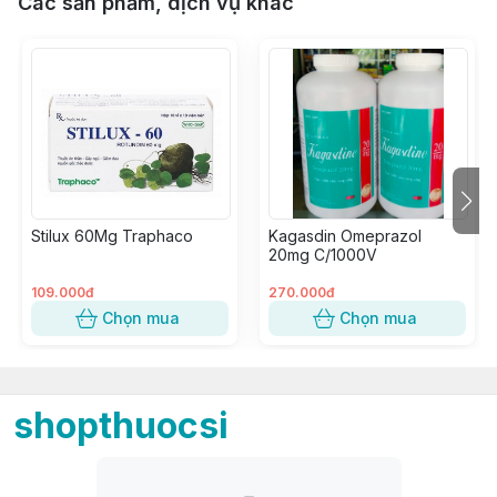
Các sản phẩm, dịch vụ khác
Stilux 60Mg Traphaco
Kagasdin Omeprazol
20mg C/1000V
109.000đ
270.000đ
Chọn mua
Chọn mua
shopthuocsi