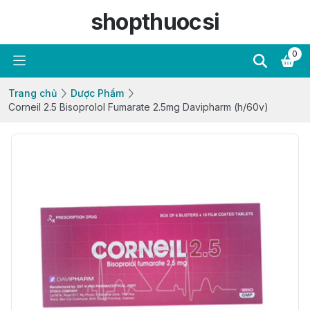
shopthuocsi
0
Trang chủ
Dược Phẩm
Corneil 2.5 Bisoprolol Fumarate 2.5mg Davipharm (h/60v)