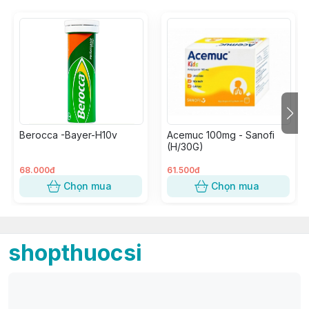
Berocca -Bayer-H10v
Acemuc 100mg - Sanofi
(H/30G)
68.000đ
61.500đ
Chọn mua
Chọn mua
shopthuocsi