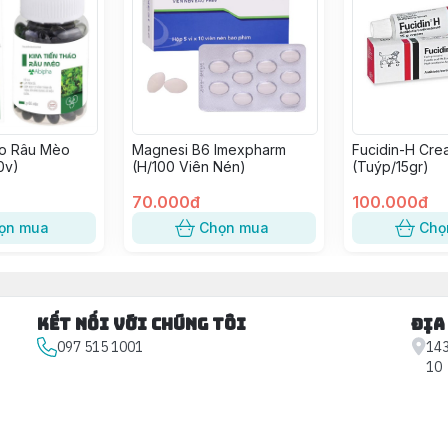
ảo Râu Mèo
Magnesi B6 Imexpharm
Fucidin-H Cre
0v)
(H/100 Viên Nén)
(Tuýp/15gr)
70.000đ
100.000đ
ọn mua
Chọn mua
Chọ
Kết nối với chúng tôi
Địa
097 515 1001
143
10