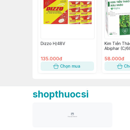
Dizzo H/48V
Kim Tiền Th
Abiphar (C/6
135.000đ
58.000đ
Chọn mua
Ch
shopthuocsi