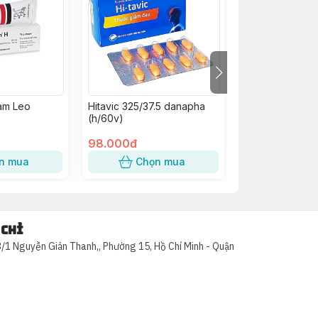
am Leo
Hitavic 325/37.5 danapha
Dochicin Colchi
(h/60v)
Domesco (H/20
98.000đ
40.000đ
n mua
Chọn mua
Chọn
 chỉ
/1 Nguyễn Giản Thanh,, Phường 15, Hồ Chí Minh - Quận