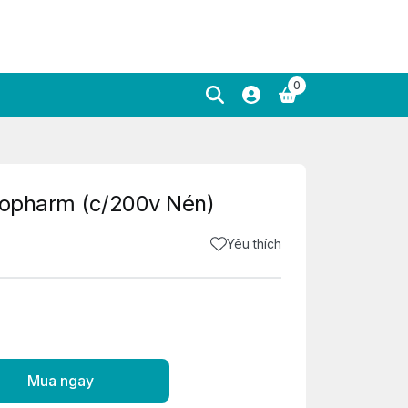
0
acopharm (c/200v Nén)
Yêu thích
Mua ngay