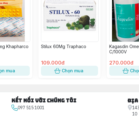
5mg Khapharco
Stilux 60Mg Traphaco
Kagasdin Ome
C/1000V
109.000đ
270.000đ
ọn mua
Chọn mua
Chọ
Kết nối với chúng tôi
Địa
097 515 1001
143
10