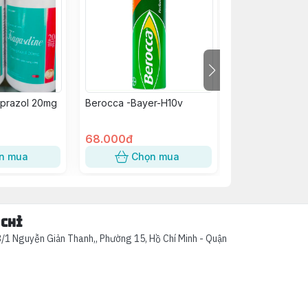
prazol 20mg
Berocca -Bayer-H10v
Acemuc 100mg -
(H/30G)
68.000đ
61.500đ
n mua
Chọn mua
Chọn
 chỉ
/1 Nguyễn Giản Thanh,, Phường 15, Hồ Chí Minh - Quận