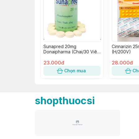
Sunapred 20mg
Cinnarizin 2
Donaipharma (Chai/30 Viên
(H/200V)
Nén)
23.000đ
28.000đ
Chọn mua
Ch
shopthuocsi