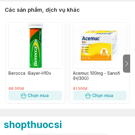
Các sản phẩm, dịch vụ khác
Berocca -Bayer-H10v
Acemuc 100mg - Sanofi
(H/30G)
68.000đ
61.500đ
Chọn mua
Chọn mua
shopthuocsi