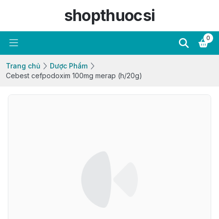
shopthuocsi
0
Trang chủ
Dược Phẩm
Cebest cefpodoxim 100mg merap (h/20g)