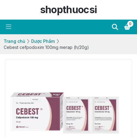
shopthuocsi
0
Trang chủ
Dược Phẩm
Cebest cefpodoxim 100mg merap (h/20g)