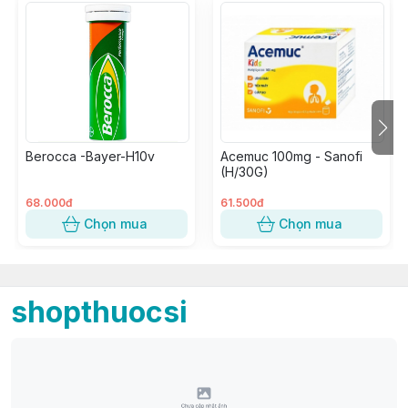
Berocca -Bayer-H10v
Acemuc 100mg - Sanofi
(H/30G)
68.000đ
61.500đ
Chọn mua
Chọn mua
shopthuocsi