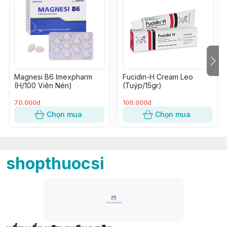
Magnesi B6 Imexpharm
Fucidin-H Cream Leo
(H/100 Viên Nén)
(Tuýp/15gr)
70.000đ
100.000đ
Chọn mua
Chọn mua
shopthuocsi