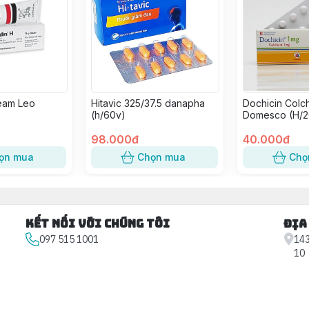
eam Leo
Hitavic 325/37.5 danapha
Dochicin Colch
(h/60v)
Domesco (H/2
98.000đ
40.000đ
ọn mua
Chọn mua
Chọ
Kết nối với chúng tôi
Địa
097 515 1001
143
10