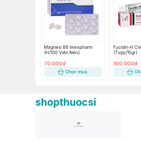
Magnesi B6 Imexpharm
Fucidin-H Cr
(H/100 Viên Nén)
(Tuýp/15gr)
70.000đ
100.000đ
Chọn mua
Ch
shopthuocsi