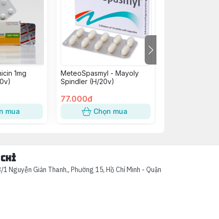
icin 1mg
MeteoSpasmyl - Mayoly
B Complex C Vi
0v)
Spindler (H/20v)
H/100V
77.000đ
75.000đ
n mua
Chọn mua
Chọn
 chỉ
/1 Nguyễn Giản Thanh,, Phường 15, Hồ Chí Minh - Quận