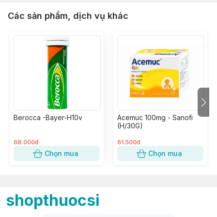
Các sản phẩm, dịch vụ khác
Berocca -Bayer-H10v
Acemuc 100mg - Sanofi
(H/30G)
68.000đ
61.500đ
Chọn mua
Chọn mua
shopthuocsi