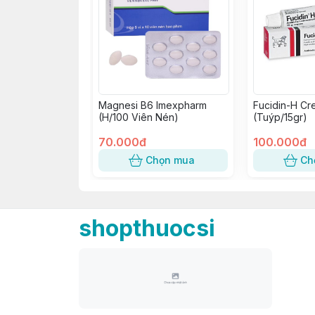
Magnesi B6 Imexpharm
Fucidin-H Cr
(H/100 Viên Nén)
(Tuýp/15gr)
70.000đ
100.000đ
Chọn mua
Ch
shopthuocsi