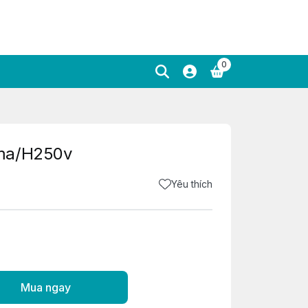
0
rma/H250v
Yêu thích
Mua ngay