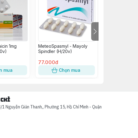
icin 1mg
MeteoSpasmyl - Mayoly
B Complex C Vi
0v)
Spindler (H/20v)
H/100V
77.000đ
75.000đ
n mua
Chọn mua
Chọn
 chỉ
/1 Nguyễn Giản Thanh,, Phường 15, Hồ Chí Minh - Quận