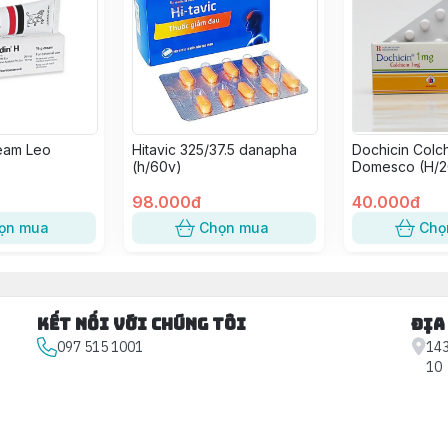
eam Leo
Hitavic 325/37.5 danapha
Dochicin Colch
(h/60v)
Domesco (H/2
98.000đ
40.000đ
ọn mua
Chọn mua
Chọ
Kết nối với chúng tôi
Địa
097 515 1001
143
10