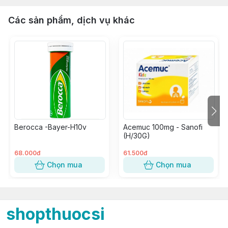
Các sản phẩm, dịch vụ khác
Berocca -Bayer-H10v
Acemuc 100mg - Sanofi
(H/30G)
68.000đ
61.500đ
Chọn mua
Chọn mua
shopthuocsi