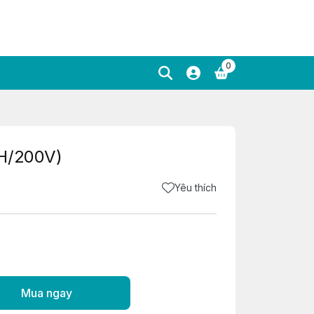
0
(H/200V)
Yêu thích
Mua ngay