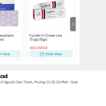
mexpharm
Fucidin-H Cream Leo
Hitavic 325/37.
én)
(Tuýp/15gr)
(h/60v)
100.000đ
98.000đ
n mua
Chọn mua
Chọn
 chỉ
/1 Nguyễn Giản Thanh,, Phường 15, Hồ Chí Minh - Quận