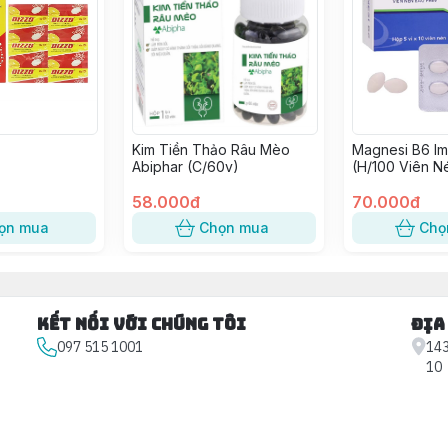
Kim Tiền Thảo Râu Mèo
Magnesi B6 I
Abiphar (C/60v)
(H/100 Viên N
58.000đ
70.000đ
ọn mua
Chọn mua
Chọ
Kết nối với chúng tôi
Địa
097 515 1001
143
10