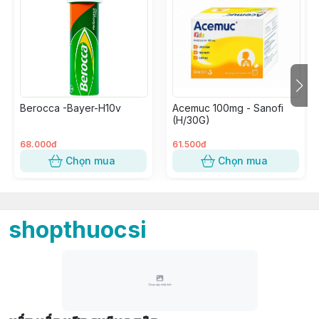
Berocca -Bayer-H10v
Acemuc 100mg - Sanofi
(H/30G)
68.000đ
61.500đ
Chọn mua
Chọn mua
shopthuocsi