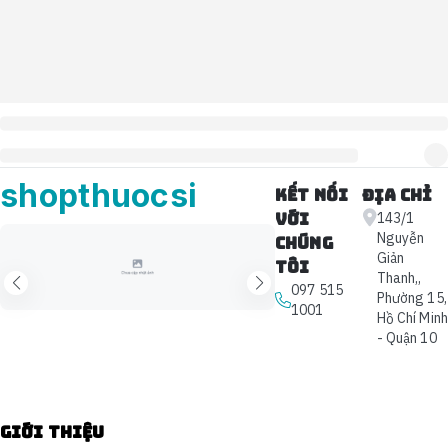
shopthuocsi
Kết nối
Địa chỉ
với
143/1
Nguyễn
chúng
Giản
tôi
Thanh,,
097 515
Phường 15,
1001
Hồ Chí Minh
- Quận 10
Giới thiệu