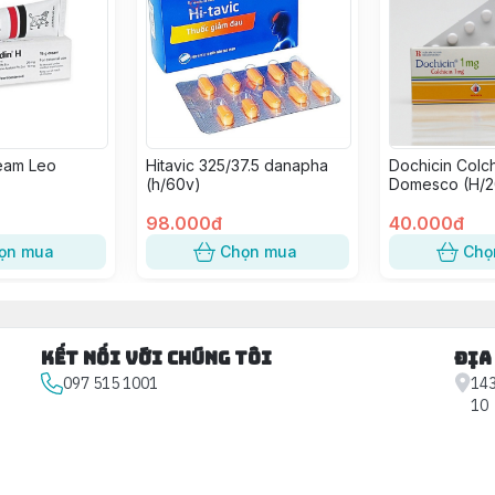
eam Leo
Hitavic 325/37.5 danapha
Dochicin Colch
(h/60v)
Domesco (H/2
98.000đ
40.000đ
ọn mua
Chọn mua
Chọ
Kết nối với chúng tôi
Địa
097 515 1001
143
10