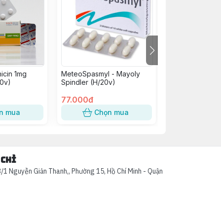
icin 1mg
MeteoSpasmyl - Mayoly
B Complex C Vi
0v)
Spindler (H/20v)
H/100V
77.000đ
75.000đ
n mua
Chọn mua
Chọn
 chỉ
/1 Nguyễn Giản Thanh,, Phường 15, Hồ Chí Minh - Quận