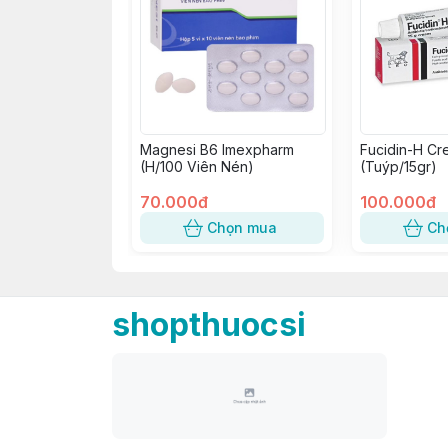
Magnesi B6 Imexpharm
Fucidin-H Cr
(H/100 Viên Nén)
(Tuýp/15gr)
70.000đ
100.000đ
Chọn mua
Ch
shopthuocsi