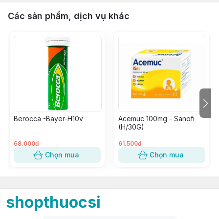
Các sản phẩm, dịch vụ khác
Berocca -Bayer-H10v
Acemuc 100mg - Sanofi
(H/30G)
68.000đ
61.500đ
Chọn mua
Chọn mua
shopthuocsi