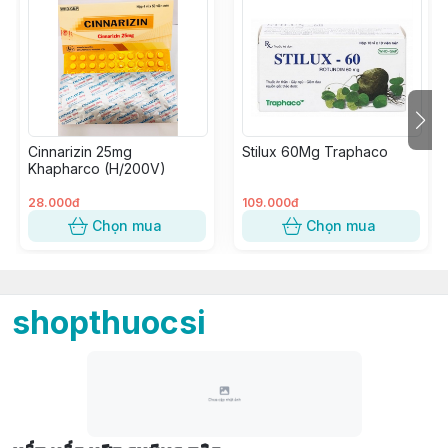
Cinnarizin 25mg
Stilux 60Mg Traphaco
Khapharco (H/200V)
28.000đ
109.000đ
Chọn mua
Chọn mua
shopthuocsi