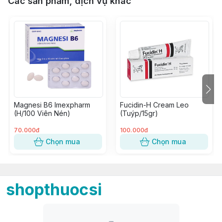
Các sản phẩm, dịch vụ khác
Magnesi B6 Imexpharm
Fucidin-H Cream Leo
(H/100 Viên Nén)
(Tuýp/15gr)
70.000đ
100.000đ
Chọn mua
Chọn mua
shopthuocsi