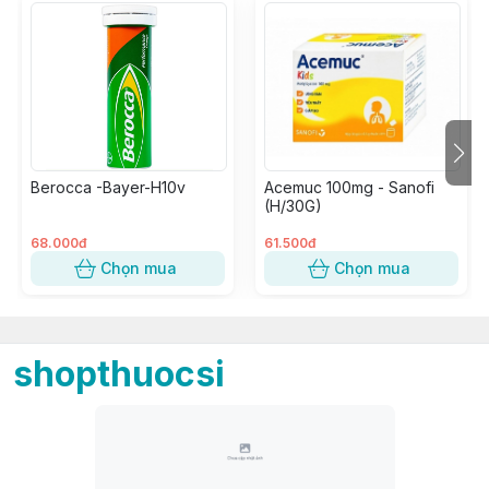
Berocca -Bayer-H10v
Acemuc 100mg - Sanofi
(H/30G)
68.000đ
61.500đ
Chọn mua
Chọn mua
shopthuocsi